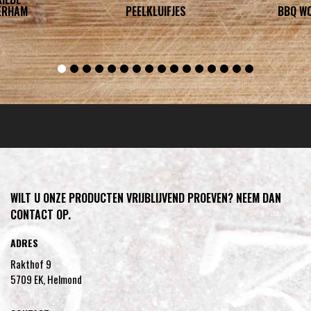
ERHAM
PEELKLUIFJES
BBQ W
WILT U ONZE PRODUCTEN VRIJBLIJVEND PROEVEN? NEEM DAN
CONTACT OP.
ADRES
Rakthof 9
5709 EK, Helmond