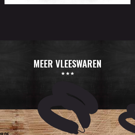
MEER VLEESWAREN
ILDE