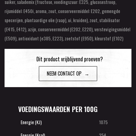
suiker, salademix (fructose, voedingszuur: E325, glucosestroop,
rijsmiddel: E450i, aroma, zout, conserveermiddel: E202, gemengde
specerijen, plantaardige olie (raap), ui, kruiden), zout, stabilisator
(E415, E412), azijn, conserveermiddel (E202, E220), verstevigingsmiddel
(E509), antioxidant (e385, E223), zoetstof (E950), kleurstof (E102)
Dit product vrijblijvend proeven?
NEEM CONTACT OP
VOEDINGSWAARDEN PER 100G
Energie (KJ)
1075
Energie (Kcal)
254