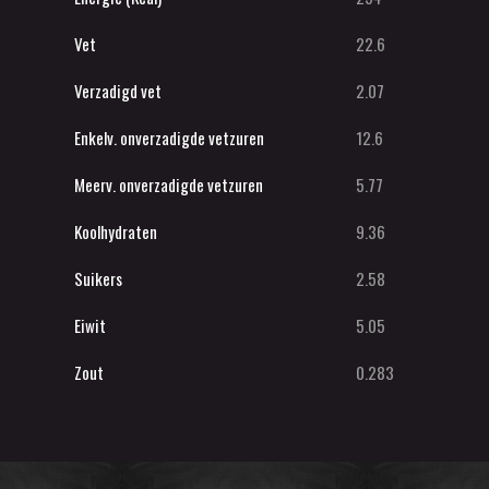
Vet
22.6
Verzadigd vet
2.07
Enkelv. onverzadigde vetzuren
12.6
Meerv. onverzadigde vetzuren
5.77
Koolhydraten
9.36
Suikers
2.58
Eiwit
5.05
Zout
0.283