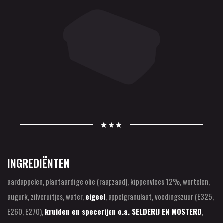
INGREDIËNTEN
aardappelen, plantaardige olie (raapzaad), kippenvlees 12%, wortelen,
augurk, zilveruitjes, water,
eigeel
, appelgranulaat, voedingszuur (E325,
E260, E270),
kruiden en specerijen o.a. SELDERIJ EN MOSTERD
,